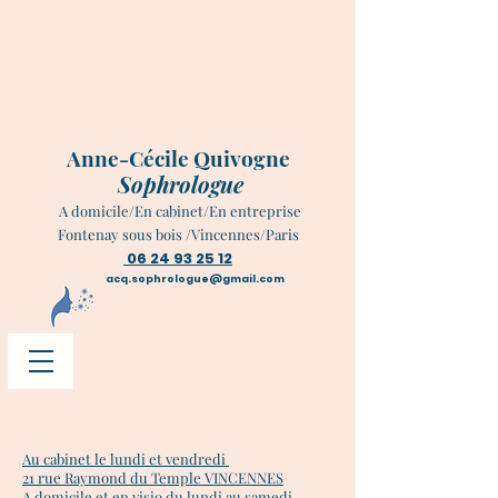
Anne-Cécile Quivogne
Sophrologue
A domicile/En cabinet/En entreprise
Fontenay sous bois /Vincennes/Paris
06 24 93 25 12
acq.sophrologue@gmail.com
Au cabinet le lundi et vendredi
21 rue Raymond du Temple VINCENNES
A domicile et en visio du lundi au samedi