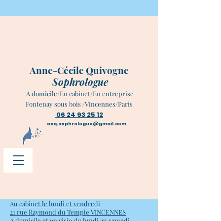
Anne-Cécile Quivogne
Sophrologue
A domicile/En cabinet/En entreprise
Fontenay sous bois /Vincennes/Paris
06 24 93 25 12
acq.sophrologue@gmail.com
Au cabinet le lundi et vendredi
21 rue Raymond du Temple VINCENNES
A domicile et en visio du lundi au samedi